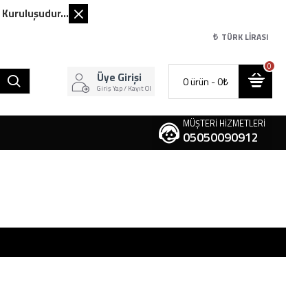
Kuruluşudur...
₺
TÜRK LIRASI
0
Üye Girişi
0 ürün - 0₺
Giriş Yap / Kayıt Ol
MÜŞTERI HIZMETLERI
05050090912